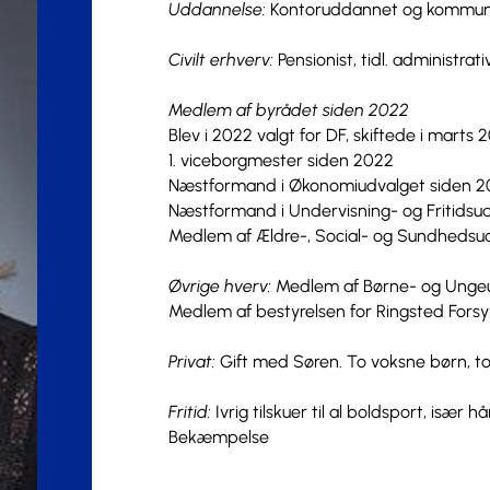
Uddannelse:
Kontoruddannet og kommu
Civilt erhverv:
Pensionist, tidl. administr
Medlem af byrådet siden 2022
Blev i 2022 valgt for DF, skiftede i marts 2
1. viceborgmester siden 2022
Næstformand i Økonomiudvalget siden 
Næstformand i Undervisning- og Fritidsu
Medlem af Ældre-, Social- og Sundhedsu
Øvrige hverv:
Medlem af Børne- og Unge
Medlem af bestyrelsen for Ringsted Fors
Privat:
Gift med Søren. To voksne børn, t
Fritid:
Ivrig tilskuer til al boldsport, især hå
Bekæmpelse