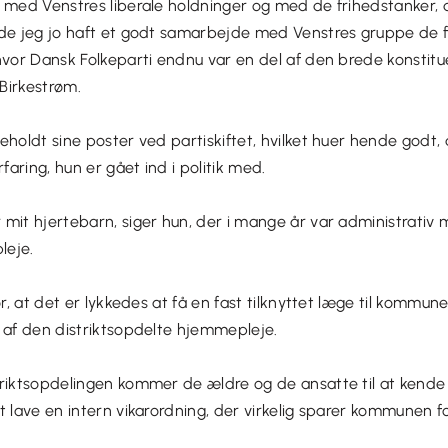
t med Venstres liberale holdninger og med de frihedstanker,
de jeg jo haft et godt samarbejde med Venstres gruppe de fø
hvor Dansk Folkeparti endnu var en del af den brede konstit
 Birkestrøm.
eholdt sine poster ved partiskiftet, hvilket huer hende godt, 
rfaring, hun er gået ind i politik med.
mit hjertebarn, siger hun, der i mange år var administrativ
leje.
for, at det er lykkedes at få en fast tilknyttet læge til kommu
 af den distriktsopdelte hjemmepleje.
triktsopdelingen kommer de ældre og de ansatte til at kende
t lave en intern vikarordning, der virkelig sparer kommunen