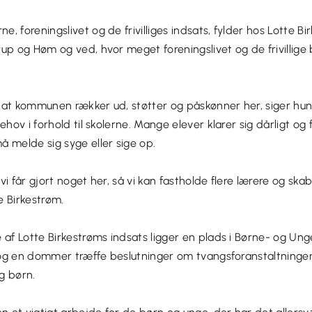
, foreningslivet og de frivilliges indsats, fylder hos Lotte Bi
up og Høm og ved, hvor meget foreningslivet og de frivillige be
t, at kommunen rækker ud, støtter og påskønner her, siger hun o
ehov i forhold til skolerne. Mange elever klarer sig dårligt o
 melde sig syge eller sige op.
t vi får gjort noget her, så vi kan fastholde flere lærere og sk
te Birkestrøm.
 af Lotte Birkestrøms indsats ligger en plads i Børne- og Un
k og en dommer træffe beslutninger om tvangsforanstaltninger
g børn.