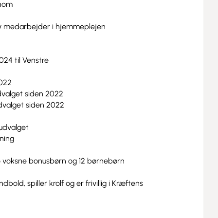
nom
ativ medarbejder i hjemmeplejen
024 til Venstre
2022
dvalget siden 2022
dvalget siden 2022
udvalget
yning
o voksne bonusbørn og 12 børnebørn
ndbold, spiller krolf og er frivillig i Kræftens