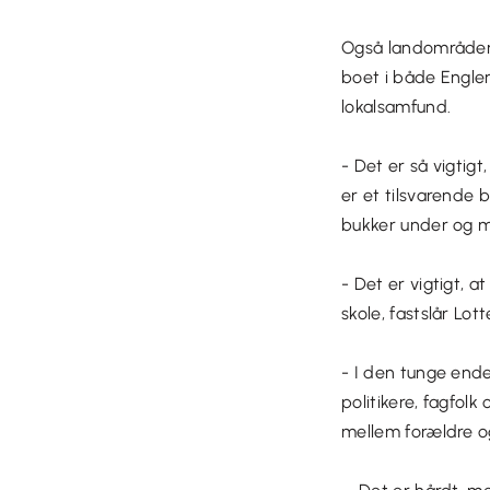
Også landområderne
boet i både Engler
lokalsamfund.
- Det er så vigtig
er et tilsvarende b
bukker under og må
- Det er vigtigt, a
skole, fastslår Lot
- I den tunge ende
politikere, fagfol
mellem forældre o