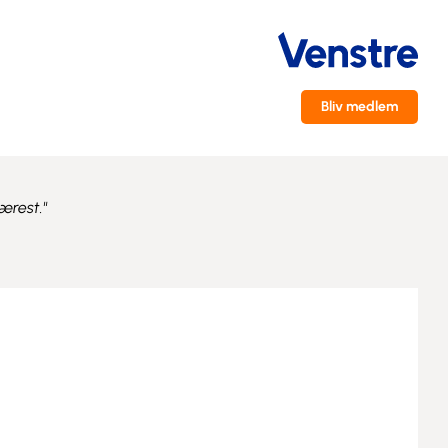
Bliv medlem
ærest."