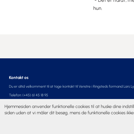
- Det er hårdt, me
hun.
Kontakt os
Du er altid velkomment til at tage kontakt til Venstre i Ringsteds formand Lars L
Telefon: (+45) 61 45 18 95
E-mail: lars@cheiron.dk
Hjemmesiden anvender funktionelle cookies til at huske dine indstil
siden uden at vi måler dit besøg, mens de funktionelle cookies ikke