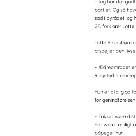
- Jeg har det god
partiet. Og så hav
sad i byrådet, og 
SF, forklarer Lotte
Lotte Birkestrøm b
afspejler den livse
- Ældreområdet er 
Ringsted hjemmep
Hun er bl.a. glad 
for genindførelsen
- Takket være dis
har været muligt a
påpeger hun.