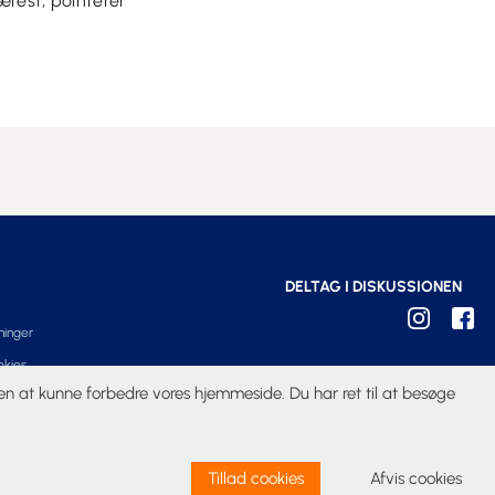
ærest, pointerer
DELTAG I DISKUSSIONEN
ninger
okies
iden at kunne forbedre vores hjemmeside. Du har ret til at besøge
Tillad cookies
Afvis cookies