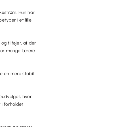
rkestrøm. Hun har
tyder i et lille
g tilføjer, at der
g for mange lærere
abe en mere stabil
geudvalget, hvor
 i forholdet