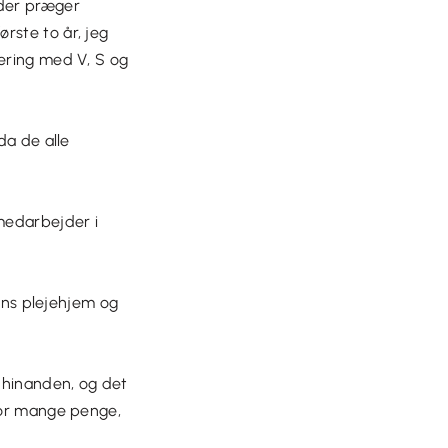
 der præger
rste to år, jeg
uering med V, S og
da de alle
 medarbejder i
nens plejehjem og
 hinanden, og det
 for mange penge,