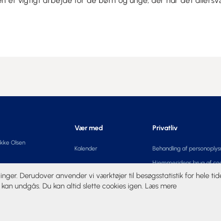
n et vigtigt arbejde for de børn og unge, der har det allersv
Vær med
Privatliv
ykke Olsen
Kalender
Behandling af personoplys
Hjemmesidens brug af co
linger. Derudover anvender vi værktøjer til besøgsstatistik for hele t
 kan undgås. Du kan altid slette cookies igen.
Læs mere